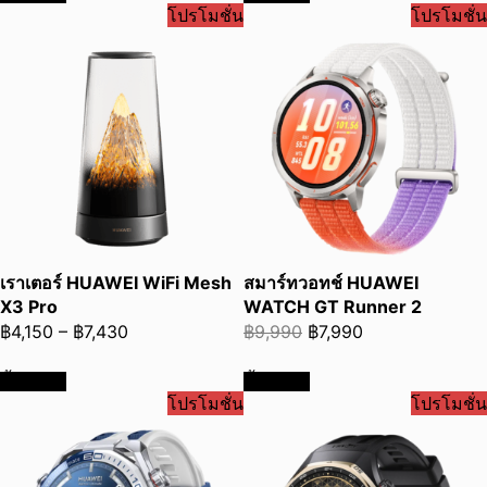
โปรโมชั่น
โปรโมชั่น
฿18,990.
฿17,990.
฿4,990.
฿4,090.
เราเตอร์ HUAWEI WiFi Mesh
สมาร์ทวอทช์ HUAWEI
X3 Pro
WATCH GT Runner 2
Price
Original
Current
฿
4,150
–
฿
7,430
฿
9,990
฿
7,990
range:
price
price
ซื้อเลย
ซื้อเลย
฿4,150
was:
is:
โปรโมชั่น
โปรโมชั่น
through
฿9,990.
฿7,990.
฿7,430