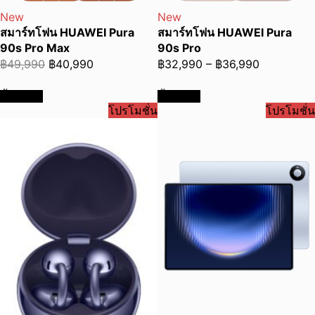
New
New
สมาร์ทโฟน HUAWEI Pura
สมาร์ทโฟน HUAWEI Pura
90s Pro Max
90s Pro
Original
Current
Price
฿
49,990
฿
40,990
฿
32,990
–
฿
36,990
price
price
range:
ซื้อเลย
ซื้อเลย
was:
is:
฿32,990
โปรโมชั่น
โปรโมชั่น
฿49,990.
฿40,990.
through
฿36,990