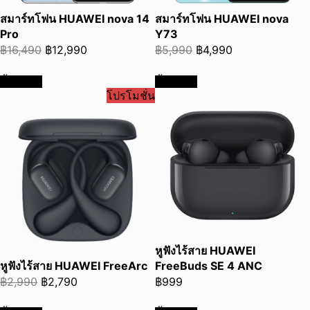
สมาร์ทโฟน HUAWEI nova 14
สมาร์ทโฟน HUAWEI nova
Pro
Y73
Original
Current
Original
Current
฿
16,490
฿
12,990
฿
5,990
฿
4,990
price
price
price
price
ซื้อเลย
ซื้อเลย
was:
is:
was:
is:
โปรโมชั่น
฿16,490.
฿12,990.
฿5,990.
฿4,990.
หูฟังไร้สาย HUAWEI
หูฟังไร้สาย HUAWEI FreeArc
FreeBuds SE 4 ANC
Original
Current
฿
2,990
฿
2,790
฿
999
price
price