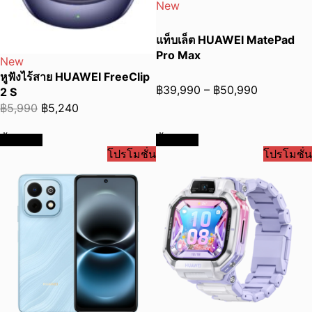
New
แท็บเล็ต HUAWEI MatePad
Pro Max
New
หูฟังไร้สาย HUAWEI FreeClip
Price
฿
39,990
–
฿
50,990
2 S
range:
Original
Current
฿
5,990
฿
5,240
฿39,990
price
price
ซื้อเลย
ซื้อเลย
through
was:
is:
โปรโมชั่น
โปรโมชั่น
฿50,990
฿5,990.
฿5,240.