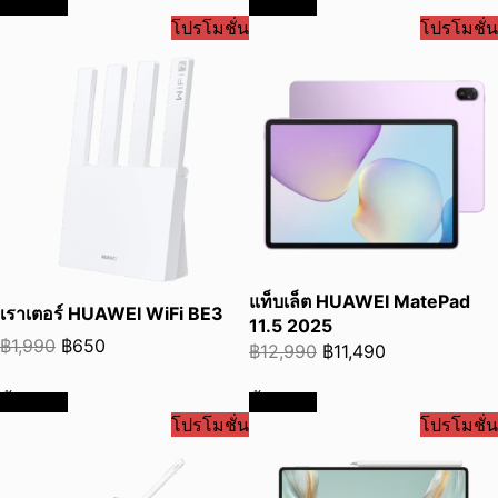
ซื้อเลย
ซื้อเลย
was:
is:
โปรโมชั่น
โปรโมชั่น
฿2,990.
฿2,790.
แท็บเล็ต HUAWEI MatePad
เราเตอร์ HUAWEI WiFi BE3
11.5 2025
Original
Current
฿
1,990
฿
650
Original
Current
฿
12,990
฿
11,490
price
price
price
price
was:
is:
ซื้อเลย
ซื้อเลย
was:
is:
โปรโมชั่น
โปรโมชั่น
฿1,990.
฿650.
฿12,990.
฿11,490.