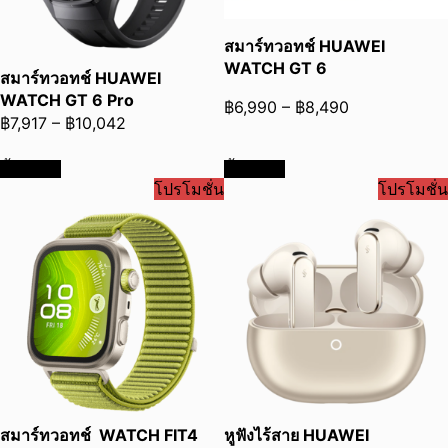
สมาร์ทวอทช์ HUAWEI
WATCH GT 6
สมาร์ทวอทช์ HUAWEI
WATCH GT 6 Pro
Price
฿
6,990
–
฿
8,490
Price
฿
7,917
–
฿
10,042
range:
range:
฿6,990
ซื้อเลย
ซื้อเลย
฿7,917
through
โปรโมชั่น
โปรโมชั่น
through
฿8,490
฿10,042
สมาร์ทวอทช์ WATCH FIT4
หูฟังไร้สาย HUAWEI