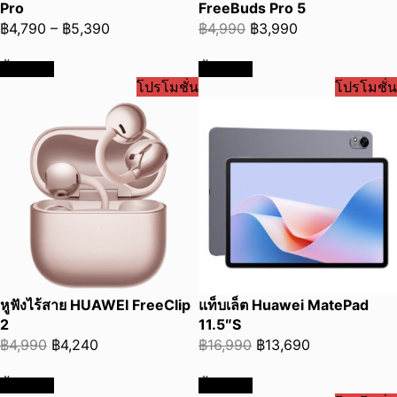
Pro
FreeBuds Pro 5
Price
Original
Current
฿
4,790
–
฿
5,390
฿
4,990
฿
3,990
range:
price
price
ซื้อเลย
ซื้อเลย
฿4,790
was:
is:
โปรโมชั่น
โปรโมชั่น
through
฿4,990.
฿3,990.
฿5,390
หูฟังไร้สาย HUAWEI FreeClip
แท็บเล็ต Huawei MatePad
2
11.5″S
Original
Current
Original
Current
฿
4,990
฿
4,240
฿
16,990
฿
13,690
price
price
price
price
ซื้อเลย
ซื้อเลย
was:
is:
was:
is: