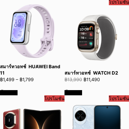
โปรโมชั่น
฿4,990.
฿4,240.
฿16,990.
฿13,690.
สมาร์ทวอทช์ HUAWEI Band
11
สมาร์ทวอทช์ WATCH D2
Price
Original
Current
฿
1,499
–
฿
1,799
฿
13,990
฿
11,490
range:
price
price
ซื้อเลย
ซื้อเลย
฿1,499
was:
is:
โปรโมชั่น
โปรโมชั่น
through
฿13,990.
฿11,490.
฿1,799