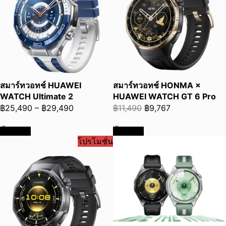
สมาร์ทวอทช์ HUAWEI
สมาร์ทวอทช์ HONMA ×
WATCH Ultimate 2
HUAWEI WATCH GT 6 Pro
Price
Original
Current
฿
25,490
–
฿
29,490
฿
11,490
฿
9,767
range:
price
price
ซื้อเลย
ซื้อเลย
฿25,490
was:
is:
โปรโมชั่น
through
฿11,490.
฿9,767.
฿29,490