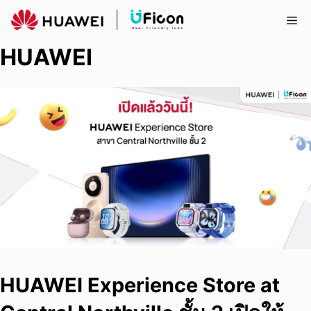
Skip
Me
to
content
HUAWEI
HUAWEI Experience Store at